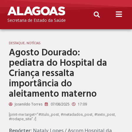
Secretaria de Estado da Saúde
DESTAQUE
,
NOTÍCIAS
Agosto Dourado:
pediatra do Hospital da
Criança ressalta
importância do
aleitamento materno
Josenildo Torres
07/08/2025
17:09
[print-me target=”#titulo_post, #metadados_post, #texto_post,
#rodape_site” /]
Repórter:
Nataly Lopes / Ascom Hospital da