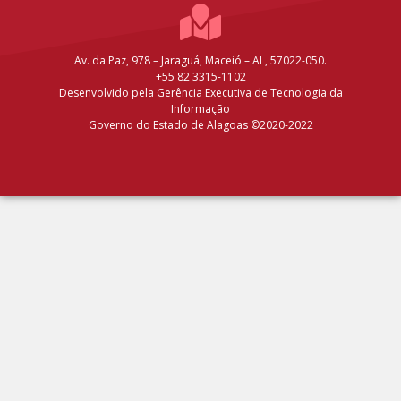
Av. da Paz, 978 – Jaraguá, Maceió – AL, 57022-050.
+55 82 3315-1102
Desenvolvido pela Gerência Executiva de Tecnologia da
Informação
Governo do Estado de Alagoas ©2020-2022