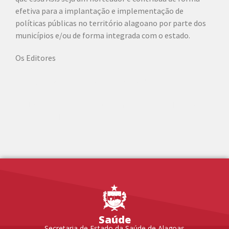
efetiva para a implantação e implementação de
políticas públicas no território alagoano por parte dos
municípios e/ou de forma integrada com o estado.
Os Editores
9ª edição da Análise de Situação da Saúde de Alagoas
(ASIS – Alagoas)
Análise da Situação de Saúde em Alagoas – ASIS2023​
ASIS 2023​ ASIS SESAU ALAGOAS 2023​
Saúde
Secretaria de Estado da Saúde de Alagoas