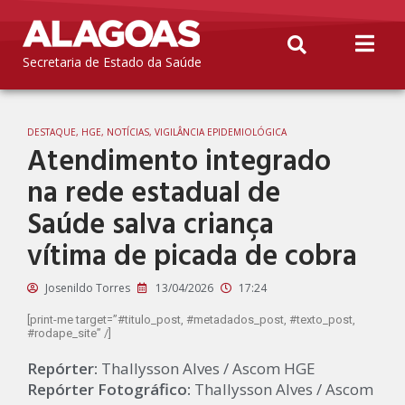
Secretaria de Estado da Saúde
DESTAQUE
,
HGE
,
NOTÍCIAS
,
VIGILÂNCIA EPIDEMIOLÓGICA
Atendimento integrado
na rede estadual de
Saúde salva criança
vítima de picada de cobra
Josenildo Torres
13/04/2026
17:24
[print-me target=”#titulo_post, #metadados_post, #texto_post,
#rodape_site” /]
Repórter:
Thallysson Alves / Ascom HGE
Repórter Fotográfico:
Thallysson Alves / Ascom