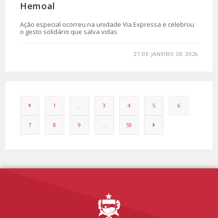
Hemoal
Ação especial ocorreu na unidade Via Expressa e celebrou
o gesto solidário que salva vidas
0 COMENTÁRIO
27 DE JANEIRO DE 2026
1
…
3
4
5
6
7
8
9
…
59