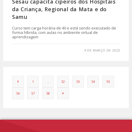
Sesau capacita cipeiros dos Hospitais
da Criança, Regional da Mata e do
Samu
Curso tem carga horária de 40 e está sendo executado de
forma híbrida, com aulas no ambiente virtual de
aprendizagem
0 COMENTÁRIO
9 DE MARÇO DE 2023
1
…
52
53
54
55
56
57
58