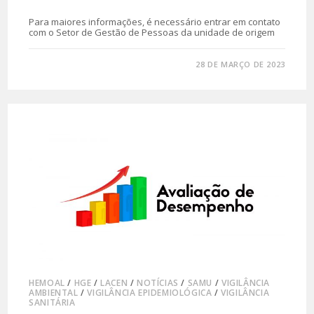
Para maiores informações, é necessário entrar em contato
com o Setor de Gestão de Pessoas da unidade de origem
0 COMENTÁRIO
28 DE MARÇO DE 2023
HEMOAL
/
HGE
/
LACEN
/
NOTÍCIAS
/
SAMU
/
VIGILÂNCIA
AMBIENTAL
/
VIGILÂNCIA EPIDEMIOLÓGICA
/
VIGILÂNCIA
SANITÁRIA