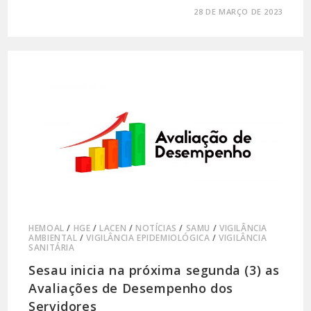
0 COMENTÁRIO
28 DE MARÇO DE 2023
HEMOAL
/
HGE
/
LACEN
/
NOTÍCIAS
/
SAMU
/
VIGILÂNCIA
AMBIENTAL
/
VIGILÂNCIA EPIDEMIOLÓGICA
/
VIGILÂNCIA
SANITÁRIA
Sesau inicia na próxima segunda (3) as
Avaliações de Desempenho dos
Servidores