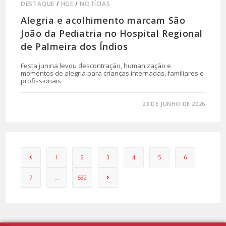
DESTAQUE
/
HGE
/
NOTÍCIAS
Alegria e acolhimento marcam São
João da Pediatria no Hospital Regional
de Palmeira dos Índios
Festa junina levou descontração, humanização e
momentos de alegria para crianças internadas, familiares e
profissionais
0 COMENTÁRIO
23 DE JUNHO DE 2026
1
2
3
4
5
6
7
…
532