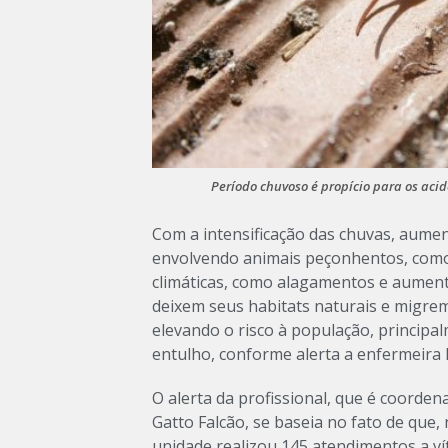
Período chuvoso é propício para os ac
Com a intensificação das chuvas, aum
envolvendo animais peçonhentos, como 
climáticas, como alagamentos e aument
deixem seus habitats naturais e migre
elevando o risco à população, principa
entulho, conforme alerta a enfermeira H
O alerta da profissional, que é coorden
Gatto Falcão, se baseia no fato de que,
unidade realizou 145 atendimentos a v