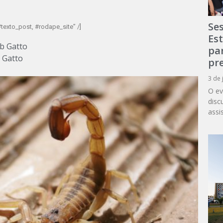
Se
texto_post, #rodape_site” /]
Es
Ib Gatto
par
b Gatto
pr
3 de 
O ev
disc
assi