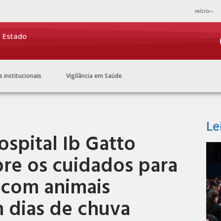
INÍCIO—
e Estado
s institucionais
Vigilância em Saúde
Le
spital Ib Gatto
bre os cuidados para
s com animais
 dias de chuva