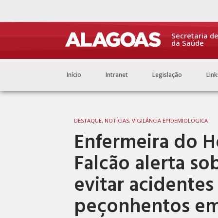
Secretaria d
da Saúde
Início
Intranet
Legislação
Link
DESTAQUE
,
NOTÍCIAS
,
VIGILÂNCIA EPIDEMIOLÓGICA
Enfermeira do Ho
Falcão alerta so
evitar acidente
peçonhentos em