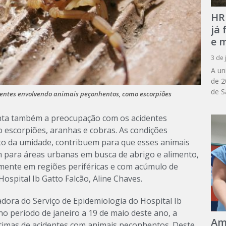
HR
já
e m
3 de 
A un
de 2
de S
identes envolvendo animais peçonhentos, como escorpiões
enta também a preocupação com os acidentes
escorpiões, aranhas e cobras. As condições
o da umidade, contribuem para que esses animais
m para áreas urbanas em busca de abrigo e alimento,
lmente em regiões periféricas e com acúmulo de
ospital Ib Gatto Falcão, Aline Chaves.
adora do Serviço de Epidemiologia do Hospital Ib
 no período de janeiro a 19 de maio deste ano, a
Am
ítimas de acidentes com animais peçonhentos. Deste