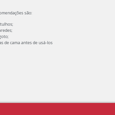
ecomendações são:
tulhos;
aredes;
goto;
as de cama antes de usá-los