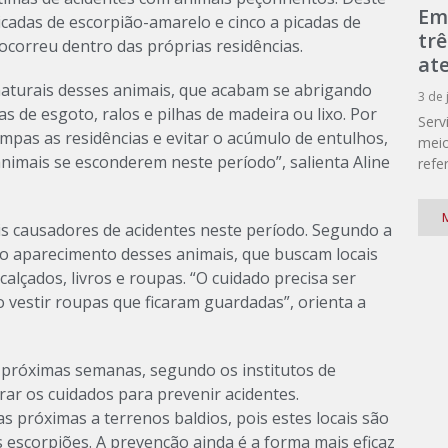
Em
icadas de escorpião-amarelo e cinco a picadas de
tr
ocorreu dentro das próprias residências.
at
naturais desses animais, que acabam se abrigando
3 de 
s de esgoto, ralos e pilhas de madeira ou lixo. Por
Serv
impas as residências e evitar o acúmulo de entulhos,
meio
animais se esconderem neste período”, salienta Aline
refe
M
is causadores de acidentes neste período. Segundo a
o aparecimento desses animais, que buscam locais
calçados, livros e roupas. “O cuidado precisa ser
o vestir roupas que ficaram guardadas”, orienta a
 próximas semanas, segundo os institutos de
ar os cuidados para prevenir acidentes.
s próximas a terrenos baldios, pois estes locais são
s escorpiões. A prevenção ainda é a forma mais eficaz