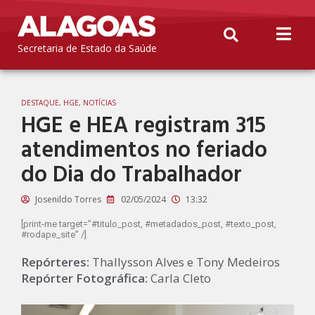
Secretaria de Estado da Saúde
DESTAQUE
,
HGE
,
NOTÍCIAS
HGE e HEA registram 315
atendimentos no feriado
do Dia do Trabalhador
Josenildo Torres
02/05/2024
13:32
[print-me target=”#titulo_post, #metadados_post, #texto_post,
#rodape_site” /]
Repórteres:
Thallysson Alves e Tony Medeiros
Repórter Fotográfica:
Carla Cleto