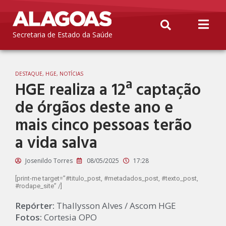
Secretaria de Estado da Saúde
DESTAQUE
,
HGE
,
NOTÍCIAS
HGE realiza a 12ª captação
de órgãos deste ano e
mais cinco pessoas terão
a vida salva
Josenildo Torres
08/05/2025
17:28
[print-me target=”#titulo_post, #metadados_post, #texto_post,
#rodape_site” /]
Repórter:
Thallysson Alves / Ascom HGE
Fotos:
Cortesia OPO