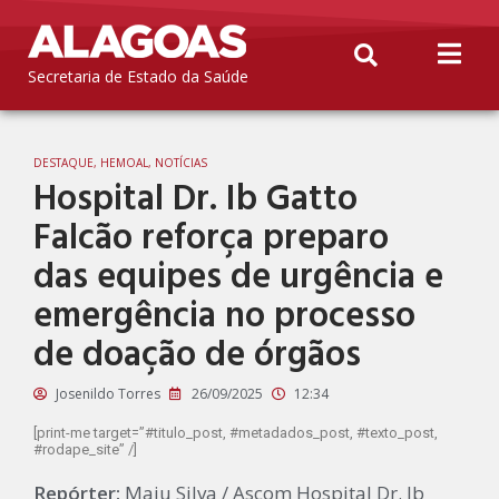
Secretaria de Estado da Saúde
DESTAQUE
,
HEMOAL
,
NOTÍCIAS
Hospital Dr. Ib Gatto
Falcão reforça preparo
das equipes de urgência e
emergência no processo
de doação de órgãos
Josenildo Torres
26/09/2025
12:34
[print-me target=”#titulo_post, #metadados_post, #texto_post,
#rodape_site” /]
Repórter:
Maju Silva / Ascom Hospital Dr. Ib