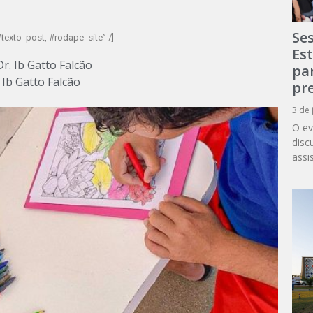
Se
texto_post, #rodape_site” /]
Es
r. Ib Gatto Falcão
par
 Ib Gatto Falcão
pr
3 de 
O ev
disc
assi