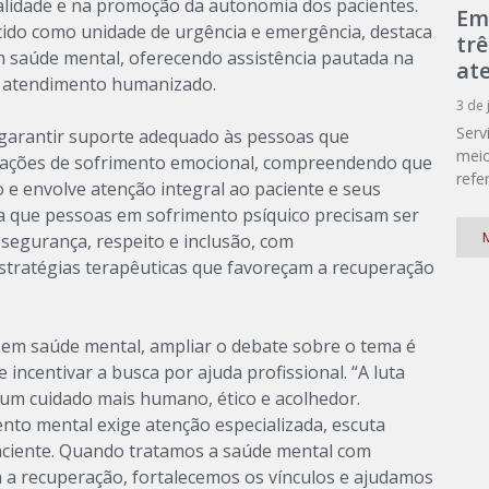
dualidade e na promoção da autonomia dos pacientes.
Em
ecido como unidade de urgência e emergência, destaca
tr
 saúde mental, oferecendo assistência pautada na
at
no atendimento humanizado.
3 de 
Serv
garantir suporte adequado às pessoas que
meio
uações de sofrimento emocional, compreendendo que
refe
o e envolve atenção integral ao paciente e seus
rça que pessoas em sofrimento psíquico precisam ser
M
egurança, respeito e inclusão, com
tratégias terapêuticas que favoreçam a recuperação
a em saúde mental, ampliar o debate sobre o tema é
 incentivar a busca por ajuda profissional. “A luta
 um cuidado mais humano, ético e acolhedor.
to mental exige atenção especializada, escuta
 paciente. Quando tratamos a saúde mental com
 a recuperação, fortalecemos os vínculos e ajudamos