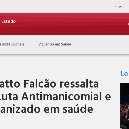
INÍCIO—
e Estado
s institucionais
Vigilância em Saúde
Le
atto Falcão ressalta
Luta Antimanicomial e
anizado em saúde