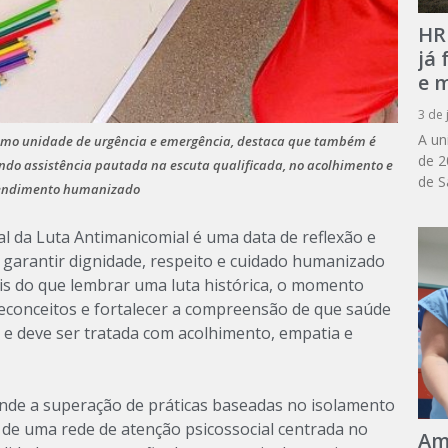
HR
já
e m
3 de 
A un
 como unidade de urgência e emergência, destaca que também é
de 2
ndo assistência pautada na escuta qualificada, no acolhimento e
de S
endimento humanizado
l da Luta Antimanicomial é uma data de reflexão e
 garantir dignidade, respeito e cuidado humanizado
is do que lembrar uma luta histórica, o momento
reconceitos e fortalecer a compreensão de que saúde
 e deve ser tratada com acolhimento, empatia e
nde a superação de práticas baseadas no isolamento
 de uma rede de atenção psicossocial centrada no
Am