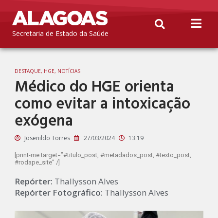
Secretaria de Estado da Saúde
DESTAQUE
,
HGE
,
NOTÍCIAS
Médico do HGE orienta
como evitar a intoxicação
exógena
Josenildo Torres
27/03/2024
13:19
[print-me target=”#titulo_post, #metadados_post, #texto_post,
#rodape_site” /]
Repórter:
Thallysson Alves
Repórter Fotográfico:
Thallysson Alves