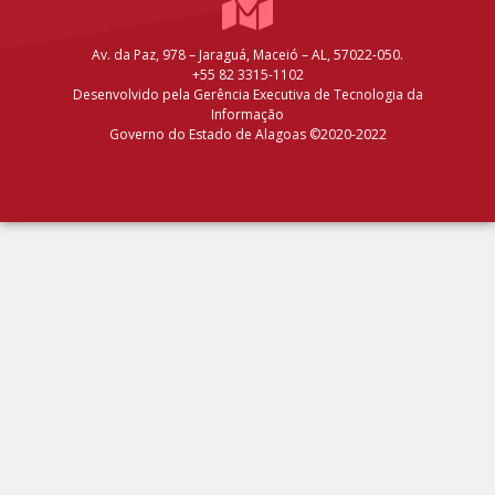
Av. da Paz, 978 – Jaraguá, Maceió – AL, 57022-050.
+55 82 3315-1102
Desenvolvido pela Gerência Executiva de Tecnologia da
Informação
Governo do Estado de Alagoas ©2020-2022