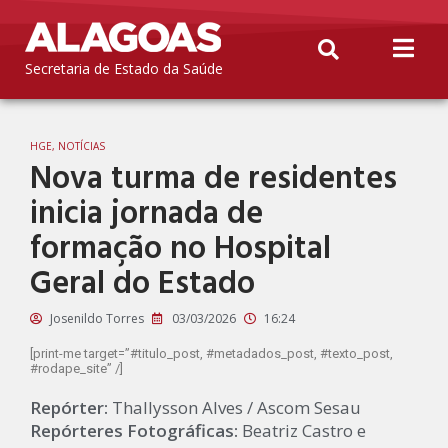
Secretaria de Estado da Saúde
HGE
,
NOTÍCIAS
Nova turma de residentes
inicia jornada de
formação no Hospital
Geral do Estado
Josenildo Torres
03/03/2026
16:24
[print-me target=”#titulo_post, #metadados_post, #texto_post,
#rodape_site” /]
Repórter:
Thallysson Alves / Ascom Sesau
Repórteres Fotográficas:
Beatriz Castro e