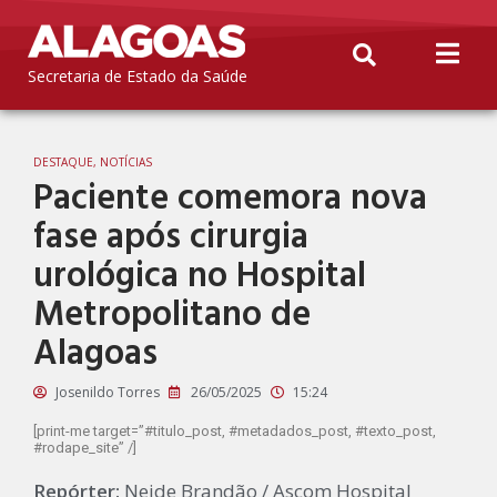
Secretaria de Estado da Saúde
DESTAQUE
,
NOTÍCIAS
Paciente comemora nova
fase após cirurgia
urológica no Hospital
Metropolitano de
Alagoas
Josenildo Torres
26/05/2025
15:24
[print-me target=”#titulo_post, #metadados_post, #texto_post,
#rodape_site” /]
Repórter:
Neide Brandão / Ascom Hospital