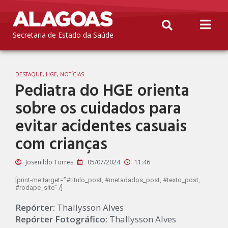
Secretaria de Estado da Saúde
DESTAQUE
,
HGE
,
NOTÍCIAS
Pediatra do HGE orienta
sobre os cuidados para
evitar acidentes casuais
com crianças
Josenildo Torres
05/07/2024
11:46
[print-me target=”#titulo_post, #metadados_post, #texto_post,
#rodape_site” /]
Repórter:
Thallysson Alves
Repórter Fotográfico:
Thallysson Alves