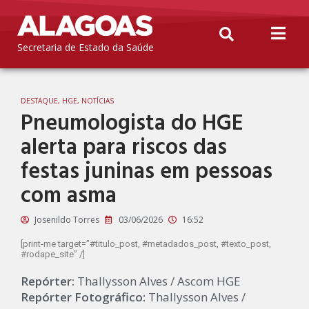
Secretaria de Estado da Saúde
DESTAQUE
,
HGE
,
NOTÍCIAS
Pneumologista do HGE
alerta para riscos das
festas juninas em pessoas
com asma
Josenildo Torres
03/06/2026
16:52
[print-me target=”#titulo_post, #metadados_post, #texto_post,
#rodape_site” /]
Repórter:
Thallysson Alves / Ascom HGE
Repórter Fotográfico:
Thallysson Alves /