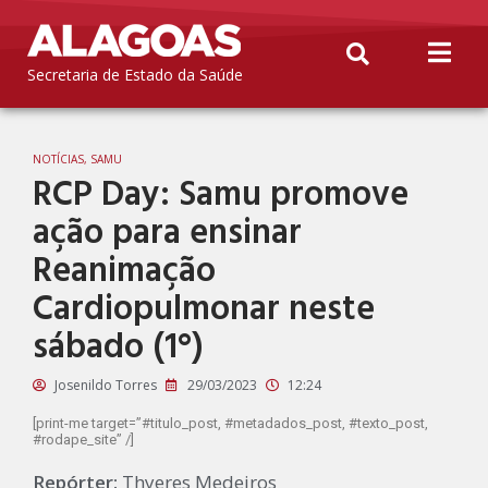
Secretaria de Estado da Saúde
NOTÍCIAS
,
SAMU
RCP Day: Samu promove
ação para ensinar
Reanimação
Cardiopulmonar neste
sábado (1°)
Josenildo Torres
29/03/2023
12:24
[print-me target=”#titulo_post, #metadados_post, #texto_post,
#rodape_site” /]
Repórter:
Thyeres Medeiros