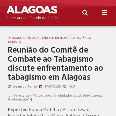
Secretaria de Estado da Saúde
DESTAQUE
,
NOTÍCIAS
,
VIGILÂNCIA EPIDEMIOLÓGICA
,
VIGILÂNCIA
SANITÁRIA
Reunião do Comitê de
Combate ao Tabagismo
discute enfrentamento ao
tabagismo em Alagoas
Josenildo Torres
14/07/2025
16:04
[print-me target=”#titulo_post, #metadados_post, #texto_post,
#rodape_site” /]
Repórter:
Ruana Padilha / Ascom Sesau
Repórter fotográfico: Marco Antônio / Ascom