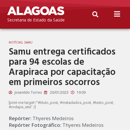
Secretaria de Estado da Saúde
NOTÍCIAS
,
SAMU
Samu entrega certificados
para 94 escolas de
Arapiraca por capacitação
em primeiros socorros
Josenildo Torres
20/01/2023
19:09
[print-me target=”#titulo_post, #metadados_post, #texto_post,
#rodape_site” /]
Repórter:
Thyeres Medeiros
Repórter Fotográfico:
Thyeres Medeiros