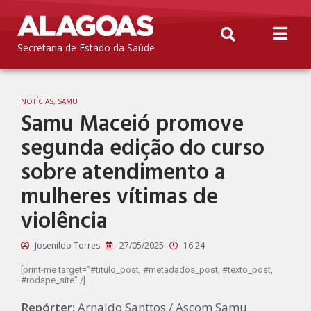
Secretaria de Estado da Saúde
NOTÍCIAS
,
SAMU
Samu Maceió promove
segunda edição do curso
sobre atendimento a
mulheres vítimas de
violência
Josenildo Torres
27/05/2025
16:24
[print-me target=”#titulo_post, #metadados_post, #texto_post,
#rodape_site” /]
Repórter:
Arnaldo Santtos / Ascom Samu