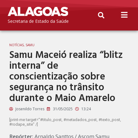
Secretaria de Estado da Saúde
NOTÍCIAS
,
SAMU
Samu Maceió realiza “blitz
interna” de
conscientização sobre
segurança no trânsito
durante o Maio Amarelo
Josenildo Torres
31/05/2025
13:24
[print-me target=”#titulo_post, #metadados_post, #texto_post,
#rodape_site” /]
Repórter:
Arnaldo Santtos / Ascom Samu