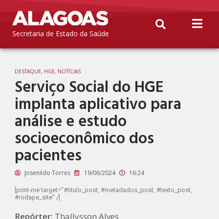
Secretaria de Estado da Saúde
DESTAQUE
,
HGE
,
NOTÍCIAS
Serviço Social do HGE
implanta aplicativo para
análise e estudo
socioeconômico dos
pacientes
Josenildo Torres
19/06/2024
16:24
[print-me target=”#titulo_post, #metadados_post, #texto_post,
#rodape_site” /]
Repórter:
Thallysson Alves