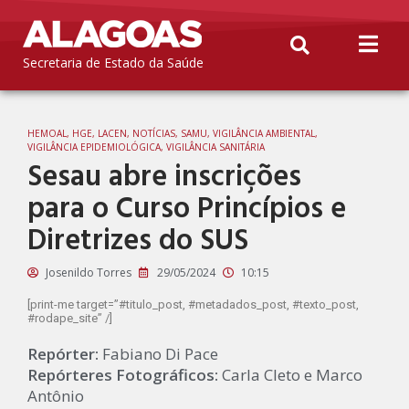
Secretaria de Estado da Saúde
HEMOAL
,
HGE
,
LACEN
,
NOTÍCIAS
,
SAMU
,
VIGILÂNCIA AMBIENTAL
,
VIGILÂNCIA EPIDEMIOLÓGICA
,
VIGILÂNCIA SANITÁRIA
Sesau abre inscrições
para o Curso Princípios e
Diretrizes do SUS
Josenildo Torres
29/05/2024
10:15
[print-me target=”#titulo_post, #metadados_post, #texto_post,
#rodape_site” /]
Repórter:
Fabiano Di Pace
Repórteres Fotográficos:
Carla Cleto e Marco
Antônio