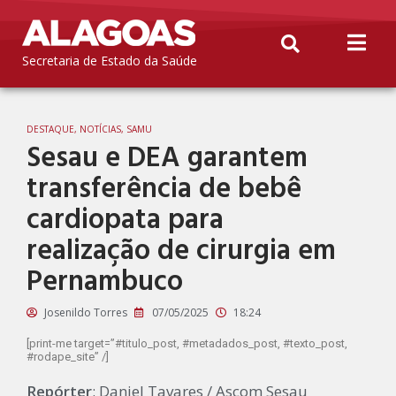
Secretaria de Estado da Saúde
DESTAQUE
,
NOTÍCIAS
,
SAMU
Sesau e DEA garantem
transferência de bebê
cardiopata para
realização de cirurgia em
Pernambuco
Josenildo Torres
07/05/2025
18:24
[print-me target=”#titulo_post, #metadados_post, #texto_post,
#rodape_site” /]
Repórter
: Daniel Tavares / Ascom Sesau