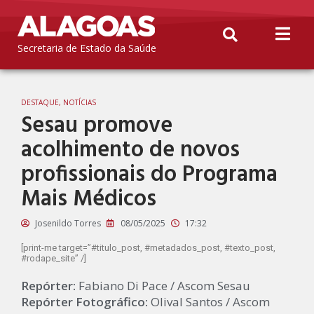
Secretaria de Estado da Saúde
DESTAQUE
,
NOTÍCIAS
Sesau promove
acolhimento de novos
profissionais do Programa
Mais Médicos
Josenildo Torres
08/05/2025
17:32
[print-me target=”#titulo_post, #metadados_post, #texto_post,
#rodape_site” /]
Repórter:
Fabiano Di Pace / Ascom Sesau
Repórter Fotográfico:
Olival Santos / Ascom