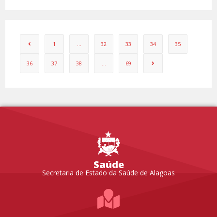
1
…
32
33
34
35
36
37
38
…
69
Saúde
Secretaria de Estado da Saúde de Alagoas