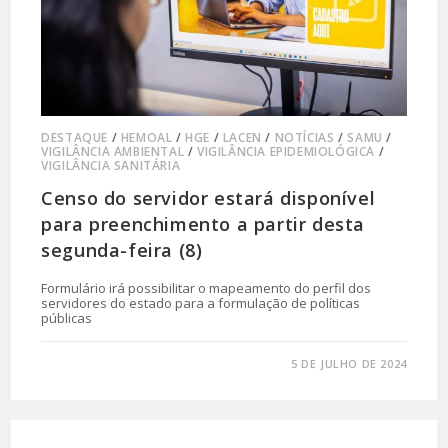
DESTAQUE
/
HEMOAL
/
HGE
/
LACEN
/
NOTÍCIAS
/
SAMU
/
VIGILÂNCIA AMBIENTAL
/
VIGILÂNCIA EPIDEMIOLÓGICA
/
VIGILÂNCIA SANITÁRIA
Censo do servidor estará disponível
para preenchimento a partir desta
segunda-feira (8)
Formulário irá possibilitar o mapeamento do perfil dos
servidores do estado para a formulação de políticas
públicas
0 COMENTÁRIO
5 DE JULHO DE 2024