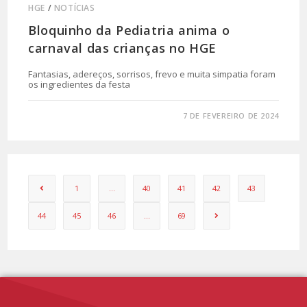
HGE
/
NOTÍCIAS
Bloquinho da Pediatria anima o
carnaval das crianças no HGE
Fantasias, adereços, sorrisos, frevo e muita simpatia foram
os ingredientes da festa
0 COMENTÁRIO
7 DE FEVEREIRO DE 2024
1
…
40
41
42
43
44
45
46
…
69