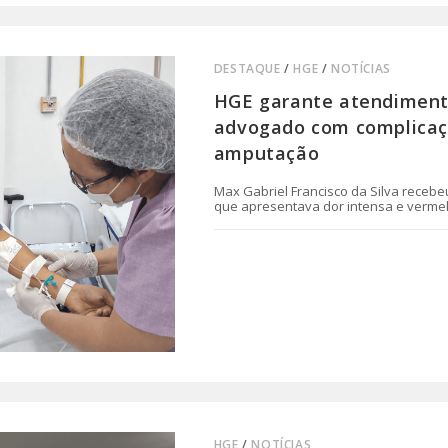
DESTAQUE
/
HGE
/
NOTÍCIAS
HGE garante atendimento
advogado com complicaçã
amputação
Max Gabriel Francisco da Silva receb
que apresentava dor intensa e verme
0 COMENTÁRIO
HGE
/
NOTÍCIAS