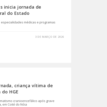
 inicia jornada de
ral do Estado
re especialidades médicas e programas
3 DE MARÇO DE 2026
nada, criança vítima de
a do HGE
umatismo cranioencefálico após grave
a, em Coité do Nóia