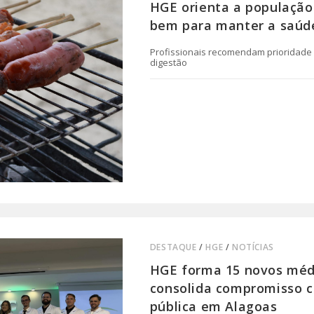
HGE orienta a população
bem para manter a saúd
Profissionais recomendam prioridade a
digestão
0 COMENTÁRIO
DESTAQUE
/
HGE
/
NOTÍCIAS
HGE forma 15 novos médi
consolida compromisso 
pública em Alagoas