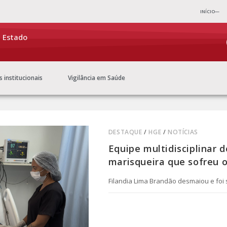
INÍCIO—
e Estado
s institucionais
Vigilância em Saúde
DESTAQUE
/
HGE
/
NOTÍCIAS
Equipe multidisciplinar 
marisqueira que sofreu 
Filandia Lima Brandão desmaiou e foi 
0 COMENTÁRIO