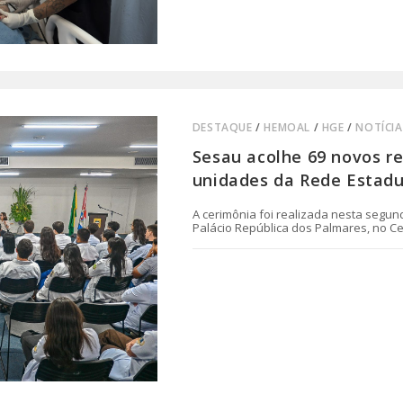
DESTAQUE
/
HEMOAL
/
HGE
/
NOTÍCIA
Sesau acolhe 69 novos r
unidades da Rede Estadu
A cerimônia foi realizada nesta segund
Palácio República dos Palmares, no C
0 COMENTÁRIO