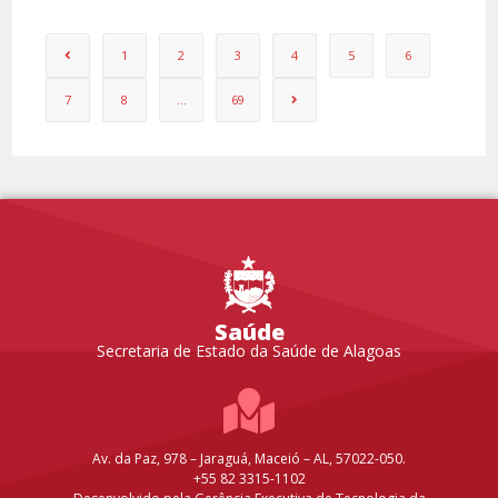
1
2
3
4
5
6
7
8
…
69
Saúde
Secretaria de Estado da Saúde de Alagoas
Av. da Paz, 978 – Jaraguá, Maceió – AL, 57022-050.
+55 82 3315-1102