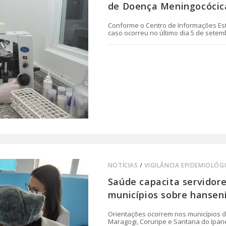
de Doença Meningocócic
Conforme o Centro de Informações Estr
caso ocorreu no último dia 5 de setem
0 COMENTÁRIO
NOTÍCIAS
/
VIGILÂNCIA EPIDEMIOLÓG
Saúde capacita servidor
municípios sobre hansen
Orientações ocorrem nos municípios de
Maragogi, Coruripe e Santana do Ipa