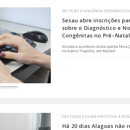
NOTÍCIAS
/
VIGILÂNCIA EPIDEMIOLÓG
Sesau abre inscrições pa
sobre o Diagnóstico e N
Congênitas no Pré–Nata
Iniciativa acontece nesta quinta-feira (
no bairro Trapiche, em Maceió
0 COMENTÁRIO
???????????
DESTAQUE
/
LACEN
/
NOTÍCIAS
/
VIGI
Há 20 dias Alagoas não r