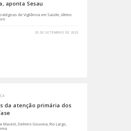
a, aponta Sesau
atégicas de Vigilância em Saúde, último
bro
25 DE SETEMBRO DE 2023
ICA
es da atenção primária dos
íase
 Maceió, Delmiro Gouveia, Rio Largo,
nema