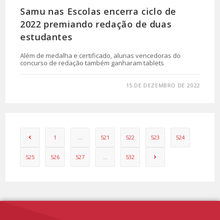
Samu nas Escolas encerra ciclo de
2022 premiando redação de duas
estudantes
Além de medalha e certificado, alunas vencedoras do
concurso de redação também ganharam tablets
0 COMENTÁRIO
15 DE DEZEMBRO DE 2022
1
…
521
522
523
524
525
526
527
…
532