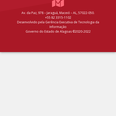
Av. da Paz, 978 – Jaraguá, Maceió – AL, 57022-050.
+55 82 3315-1102
Desenvolvido pela Gerência Executiva de Tecnologia da
Informação
Governo do Estado de Alagoas ©2020-2022