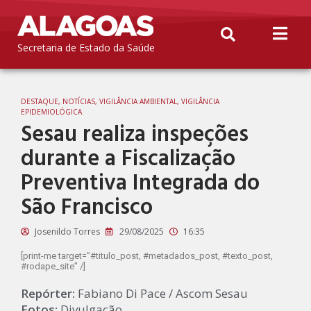
Secretaria de Estado da Saúde
DESTAQUE
,
NOTÍCIAS
,
VIGILÂNCIA AMBIENTAL
,
VIGILÂNCIA
EPIDEMIOLÓGICA
Sesau realiza inspeções
durante a Fiscalização
Preventiva Integrada do
São Francisco
Josenildo Torres
29/08/2025
16:35
[print-me target=”#titulo_post, #metadados_post, #texto_post,
#rodape_site” /]
Repórter:
Fabiano Di Pace / Ascom Sesau
Fotos:
Divulgação