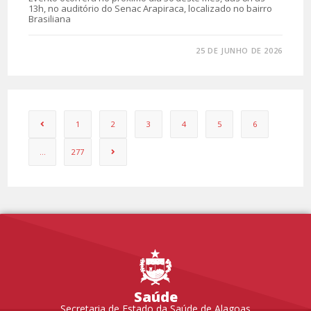
13h, no auditório do Senac Arapiraca, localizado no bairro
Brasiliana
0 COMENTÁRIO
25 DE JUNHO DE 2026
1
2
3
4
5
6
…
277
Saúde
Secretaria de Estado da Saúde de Alagoas