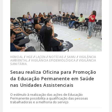
HEMOAL
/
HGE
/
LACEN
/
NOTÍCIAS
/
SAMU
/
VIGILÂNCIA
AMBIENTAL
/
VIGILÂNCIA EPIDEMIOLÓGICA
/
VIGILÂNCIA
SANITÁRIA
Sesau realiza Oficina para Promoção
da Educação Permanente em Saúde
nas Unidades Assistenciais
O estímulo à realização das ações de Educação
Permanente possibilita a qualificação das pessoas
trabalhadoras e a melhoria do serviço