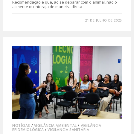
Recomendação é que, ao se deparar com o animal, não o
alimente ou interaja de maneira direta
0 COMENTÁRIO
21 DE JULHO DE 2025
NOTÍCIAS
/
VIGILÂNCIA AMBIENTAL
/
VIGILÂNCIA
EPIDEMIOLÓGICA
/
VIGILÂNCIA SANITÁRIA