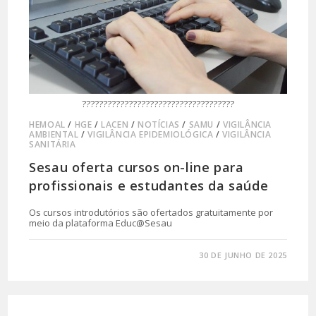
????????????????????????????????????
HEMOAL
/
HGE
/
LACEN
/
NOTÍCIAS
/
SAMU
/
VIGILÂNCIA
AMBIENTAL
/
VIGILÂNCIA EPIDEMIOLÓGICA
/
VIGILÂNCIA
SANITÁRIA
Sesau oferta cursos on-line para
profissionais e estudantes da saúde
Os cursos introdutórios são ofertados gratuitamente por
meio da plataforma Educ@Sesau
0 COMENTÁRIO
30 DE JUNHO DE 2025